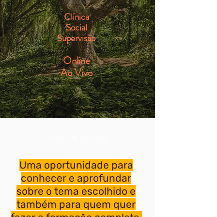
Incluso:
C
lí
nic
a
Social
Supervisão
Online
Ao Vivo
Módulos avulsos
Uma oportunidade para
conhecer e aprofundar
sobre o tema escolhido e
também para quem quer