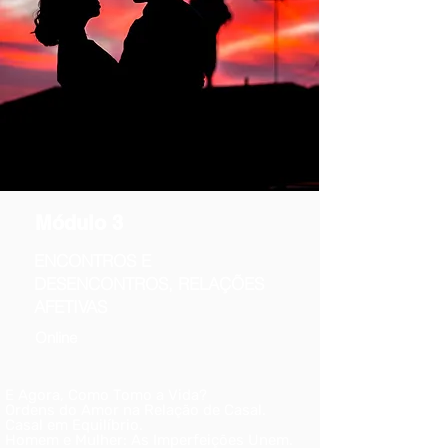
Módulo 3
ENCONTROS E
DESENCONTROS, RELAÇÕES
AFETIVAS
Online
E Agora, Como Tomo a Vida?
Ordens do Amor na Relação de Casal.
Casal em Equilíbrio.
Homem e Mulher: As Imperfeições Unem.