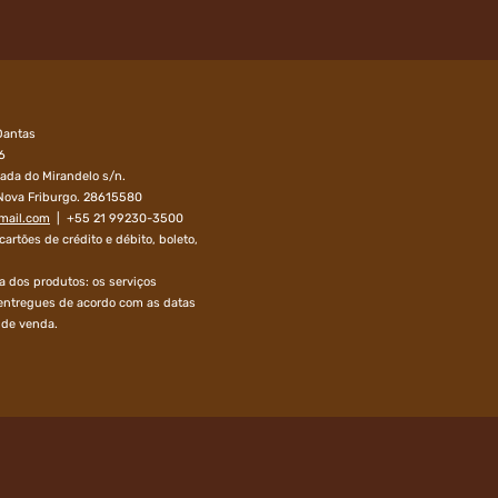
Dantas
6
rada do Mirandelo s/n.
Nova Friburgo. 28615580
gmail.com
| +55 21 99230-3500
rtões de crédito e débito, boleto,
a dos produtos: os serviços
 entregues de acordo com as datas
 de venda.