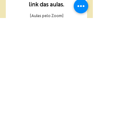
link das aulas.
[Aulas pelo Zoom]
Com quem você vai
aprender?